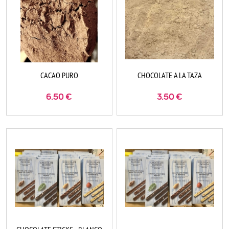
CACAO PURO
CHOCOLATE A LA TAZA
6.50
€
3.50
€