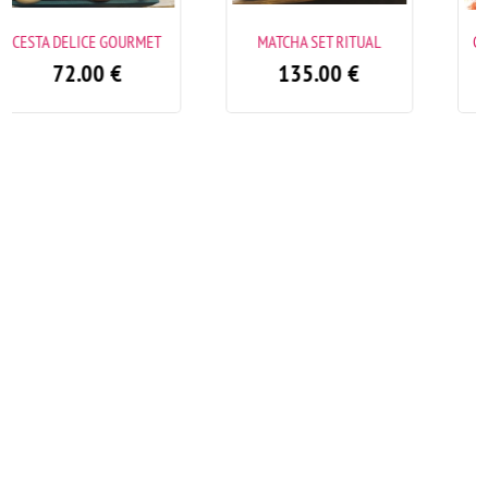
T
MATCHA SET RITUAL
CESTA ITALIAN GOURMET
135.00
€
48.00
€